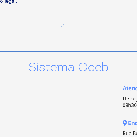
o legal.
Sistema Oceb
Atend
De seg
08h30 
End
Rua Bo