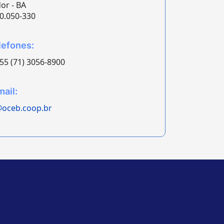
or - BA
0.050-330
efones:
+ 55 (71) 3056-8900
ail:
oceb.coop.br