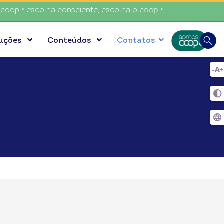
 • escolha consciente, escolha o coop • escolha consciente,
Busca
luções
Conteúdos
Contatos
Digite