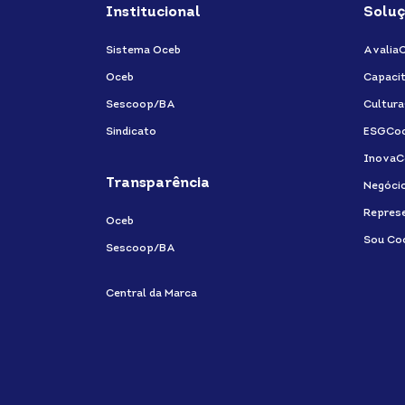
Institucional
Soluç
Sistema Oceb
Avalia
Oceb
Capaci
Sescoop/BA
Cultur
Sindicato
ESGCo
InovaC
Transparência
Negóci
Repres
Oceb
Sou Co
Sescoop/BA
Central da Marca