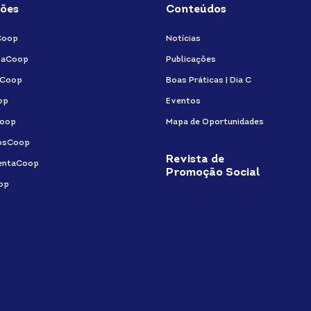
ões
Conteúdos
in
Coop
Notícias
taCoop
Publicações
aCoop
Boas Práticas | Dia C
op
Eventos
oop
Mapa de Oportunidades
osCoop
Revista de
entaCoop
Promoção Social
op