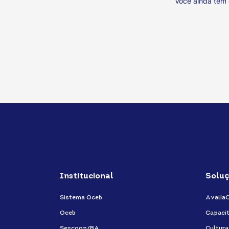
Você ainda tem
Institucional
Soluç
Sistema Oceb
Avalia
Oceb
Capaci
Sescoop/BA
Cultur