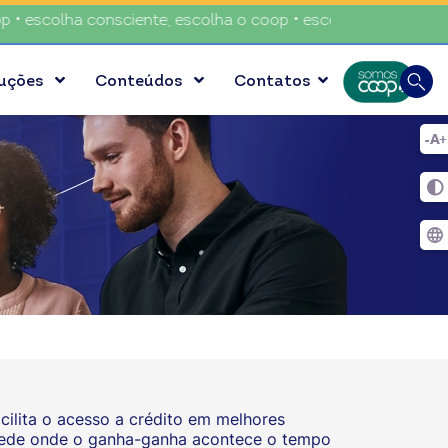
colha consciente, escolha o coop • escolha consciente, escol
Busca
luções
Conteúdos
Contatos
Digite
acilita o acesso a crédito em melhores
 rede onde o ganha-ganha acontece o tempo