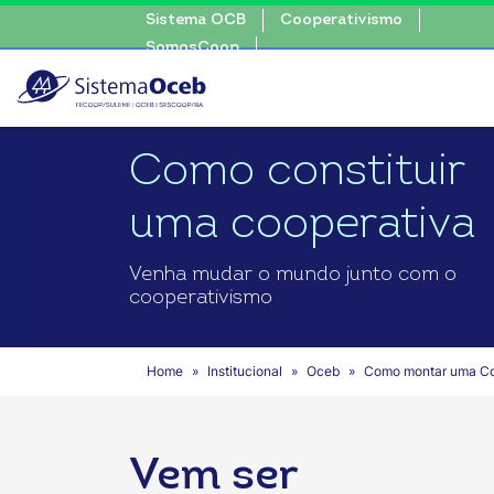
Sistema OCB
Cooperativismo
oop • escolha consciente, escolha o coop • escolha conscient
SomosCoop
Como constituir
uma cooperativa
Venha mudar o mundo junto com o
cooperativismo
Home
Institucional
Oceb
Como montar uma Co
Vem ser