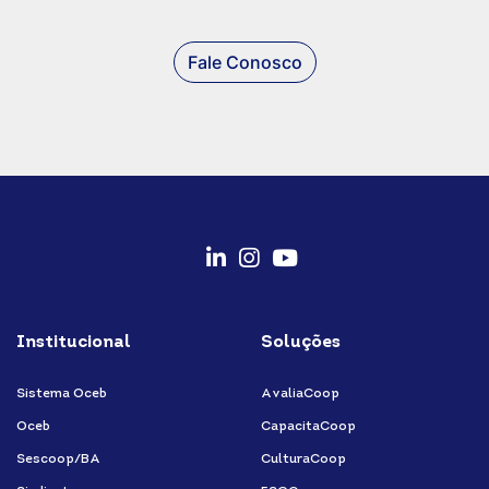
Fale Conosco
fab
fab
fab
fa-
fa-
fa-
Institucional
Soluções
linkedin-
instagram
youtube
in
Sistema Oceb
AvaliaCoop
Oceb
CapacitaCoop
Sescoop/BA
CulturaCoop