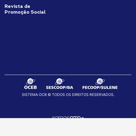
Revista de
Promoção Social
SISTEMA OCB © TODOS OS DIREITOS RESERVADOS.
fab
fab
fab
fa-
fa-
fa-