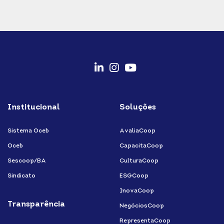
fab
fab
fab
fa-
fa-
fa-
Institucional
Soluções
linkedin-
instagram
youtube
in
Sistema Oceb
AvaliaCoop
Oceb
CapacitaCoop
Sescoop/BA
CulturaCoop
Sindicato
ESGCoop
InovaCoop
Transparência
NegóciosCoop
RepresentaCoop