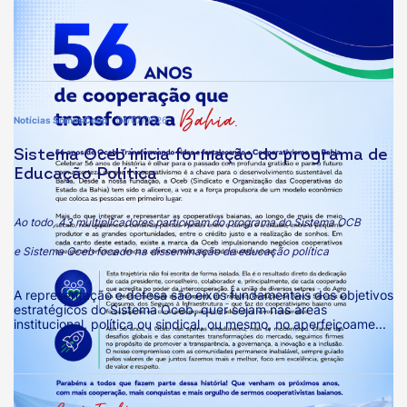
Notícias SomosCoop
04/07/2026
Sistema Oceb inicia formação do programa de
Educação Política
Ao todo, 43 multiplicadores participam do programa do Sistema OCB
e Sistema Oceb focado na disseminação da educação política
A representação e defesa são eixos fundamentais dos objetivos
estratégicos do Sistema Oceb, quer sejam nas áreas
institucional, política ou sindical, ou mesmo, no aperfeiçoame...