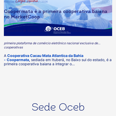
Notícias SomosCoop
04/07/2026
Coopermata é a primeira cooperativa baiana
no MarketCoop
Cooperativa de Ituberá passa a comercializar produtos derivados do cacau
na
primeira plataforma de comércio eletrônico nacional exclusiva de
cooperativas
A
Cooperativa Cacau Mata Atlantica da Bahia
-
Coopermata
,
sediada em Ituberá, no Baixo sul do estado, é a
primeira cooperativa baiana a integrar o...
Sede Oceb