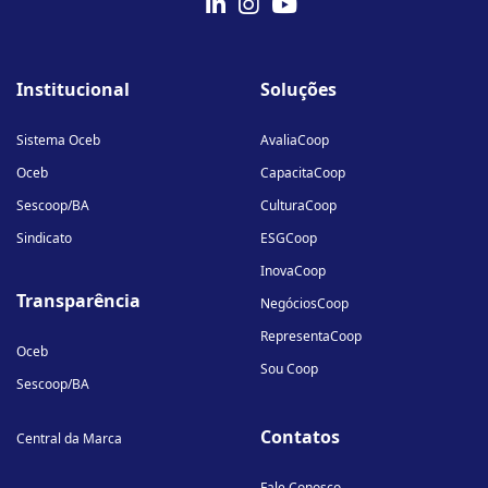
fab
fab
fab
fa-
fa-
fa-
Institucional
Soluções
linkedin-
instagram
youtube
in
Sistema Oceb
AvaliaCoop
Oceb
CapacitaCoop
Sescoop/BA
CulturaCoop
Sindicato
ESGCoop
InovaCoop
Transparência
NegóciosCoop
RepresentaCoop
Oceb
Sou Coop
Sescoop/BA
Contatos
Central da Marca
Fale Conosco