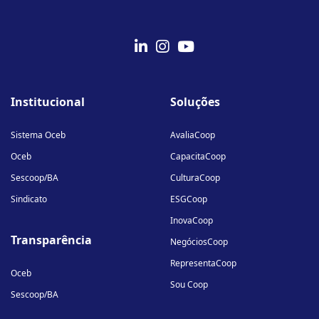
fab
fab
fab
fa-
fa-
fa-
Institucional
Soluções
linkedin-
instagram
youtube
in
Sistema Oceb
AvaliaCoop
Oceb
CapacitaCoop
Sescoop/BA
CulturaCoop
Sindicato
ESGCoop
InovaCoop
Transparência
NegóciosCoop
RepresentaCoop
Oceb
Sou Coop
Sescoop/BA