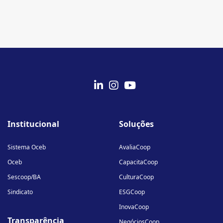
fab
fab
fab
fa-
fa-
fa-
Institucional
Soluções
linkedin-
instagram
youtube
in
Sistema Oceb
AvaliaCoop
Oceb
CapacitaCoop
Sescoop/BA
CulturaCoop
Sindicato
ESGCoop
InovaCoop
Transparência
NegóciosCoop