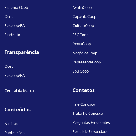
in
Sistema Oceb
AvaliaCoop
Oceb
CapacitaCoop
Sescoop/BA
CulturaCoop
Sindicato
ESGCoop
InovaCoop
Transparência
NegóciosCoop
RepresentaCoop
Oceb
Sou Coop
Sescoop/BA
Contatos
Central da Marca
Fale Conosco
Conteúdos
Trabalhe Conosco
Perguntas Frequentes
Notícias
Portal de Privacidade
Publicações