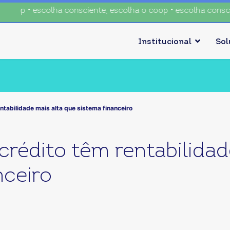
op • escolha consciente, escolha o coop • escolha conscient
Institucional
So
ntabilidade mais alta que sistema financeiro
crédito têm rentabilidad
nceiro