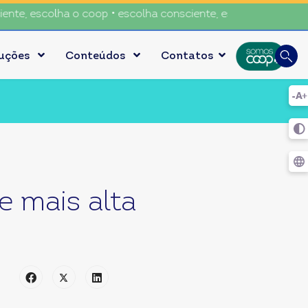
e, escolha o coop • escolha consciente, escolha o coop • es
Busca
luções
Conteúdos
Contatos
Digite
e mais alta