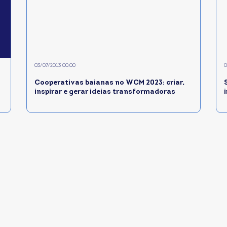
03/07/2013 00:00
0
Cooperativas baianas no WCM 2023: criar,
inspirar e gerar ideias transformadoras