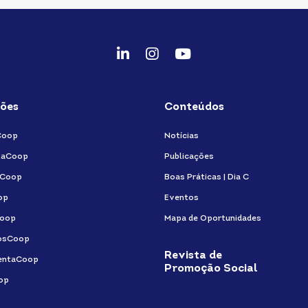
fab
fab
fab
fa-
fa-
fa-
linkedin-
instagram
youtube
ões
Conteúdos
in
Coop
Notícias
taCoop
Publicações
aCoop
Boas Práticas | Dia C
op
Eventos
oop
Mapa de Oportunidades
osCoop
Revista de
entaCoop
Promoção Social
op