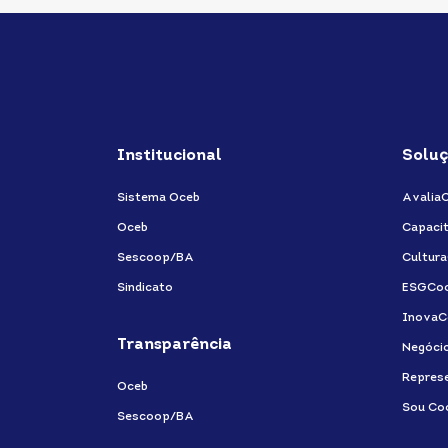
Institucional
Soluç
Sistema Oceb
Avalia
Oceb
Capaci
Sescoop/BA
Cultur
Sindicato
ESGCo
InovaC
Transparência
Negóci
Repres
Oceb
Sou Co
Sescoop/BA