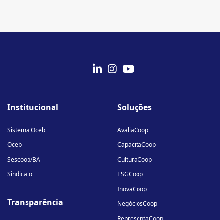
fab
fab
fab
fa-
fa-
fa-
Institucional
Soluções
linkedin-
instagram
youtube
in
Sistema Oceb
AvaliaCoop
Oceb
CapacitaCoop
Sescoop/BA
CulturaCoop
Sindicato
ESGCoop
InovaCoop
Transparência
NegóciosCoop
RepresentaCoop