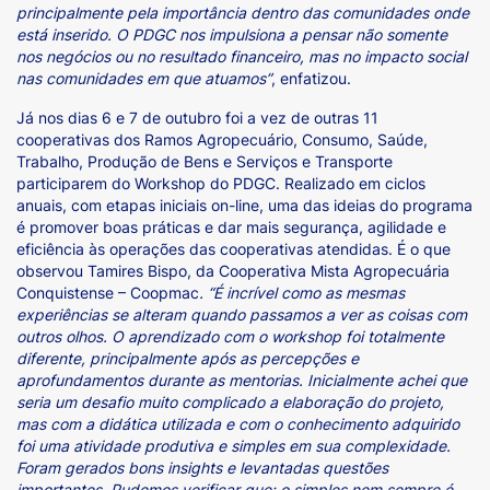
principalmente pela importância dentro das comunidades onde
está inserido. O PDGC nos impulsiona a pensar não somente
nos negócios ou no resultado financeiro, mas no impacto social
nas comunidades em que atuamos”
, enfatizou.
Já nos dias 6 e 7 de outubro foi a vez de outras 11
cooperativas dos Ramos Agropecuário, Consumo, Saúde,
Trabalho, Produção de Bens e Serviços e Transporte
participarem do Workshop do PDGC. Realizado em ciclos
anuais, com etapas iniciais on-line, uma das ideias do programa
é promover boas práticas e dar mais segurança, agilidade e
eficiência às operações das cooperativas atendidas. É o que
observou Tamires Bispo, da Cooperativa Mista Agropecuária
Conquistense – Coopmac
. “
É incrível como as mesmas
experiências se alteram quando passamos a ver as coisas com
outros olhos. O aprendizado com o workshop foi totalmente
diferente, principalmente após as percepções e
aprofundamentos durante as mentorias. Inicialmente achei que
seria um desafio muito complicado a elaboração do projeto,
mas com a didática utilizada e com o conhecimento adquirido
foi uma atividade produtiva e simples em sua complexidade.
Foram gerados bons insights e levantadas questões
importantes. Pudemos verificar que: o simples nem sempre é