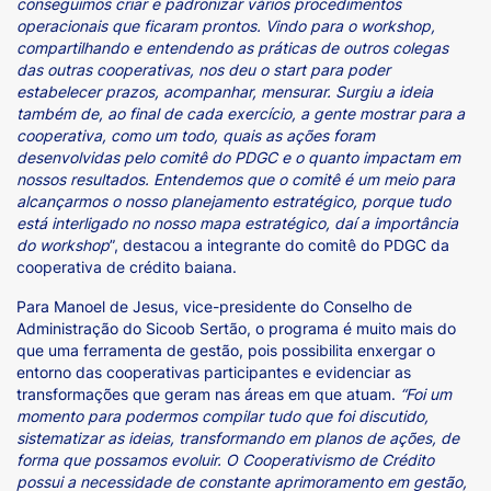
conseguimos criar e padronizar vários procedimentos
operacionais que ficaram prontos. Vindo para o workshop,
compartilhando e entendendo as práticas de outros colegas
das outras cooperativas, nos deu o start para poder
estabelecer prazos, acompanhar, mensurar. Surgiu a ideia
também de, ao final de cada exercício, a gente mostrar para a
cooperativa, como um todo, quais as ações foram
desenvolvidas pelo comitê do PDGC e o quanto impactam em
nossos resultados. Entendemos que o comitê é um meio para
alcançarmos o nosso planejamento estratégico, porque tudo
está interligado no nosso mapa estratégico, daí a importância
do workshop
”, destacou a integrante do comitê do PDGC da
cooperativa de crédito baiana.
Para Manoel de Jesus, vice-presidente do Conselho de
Administração do Sicoob Sertão, o programa é muito mais do
que uma ferramenta de gestão, pois possibilita enxergar o
entorno das cooperativas participantes e evidenciar as
transformações que geram nas áreas em que atuam.
“Foi um
momento para podermos compilar tudo que foi discutido,
sistematizar as ideias, transformando em planos de ações, de
forma que possamos evoluir. O Cooperativismo de Crédito
possui a necessidade de constante aprimoramento em gestão,