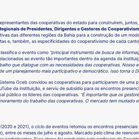
resentantes das cooperativas do estado para construírem, juntos, 
egionais de Presidentes, Dirigentes e Gestores do Cooperativism
vas das diferentes regiões da Bahia para a construção de um mode
istas e, também, as especificidades do cooperativismo de cada cant
classifica o evento como
“principal instrumento de busca de inform
relacionados ao evento tão importantes dentro da agenda da institui
balho que dialogue com as necessidades das cooperativas. Nosso es
e um planejamento mais participativo e democrático. Isso torna o D
 Sistema Oceb convidou as cooperativas para participarem de uma pal
Tube da instituição, e serviu de subsídio para os encontros presencia
l público os líderes das cooperativas.
“É importante que os gestor
imoramento do trabalho das cooperativas. O mercado tem mudado e
(2020 e 2021), o ciclo de eventos retomou os encontros presenciais 
e), entre os meses de julho e agosto. Marcado pelo clima de reenco
os participantes. Essa etapa foi conduzida pelo professor da Facul