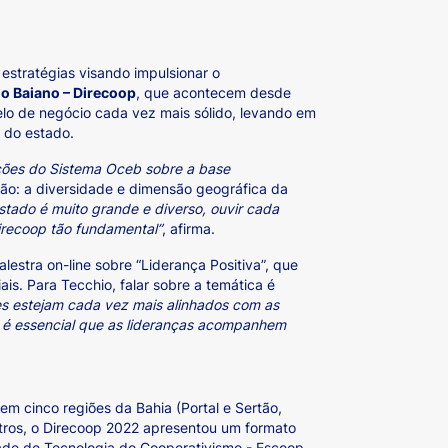
estratégias visando impulsionar o
o Baiano – Direcoop
, que acontecem desde
lo de negócio cada vez mais sólido, levando em
o do estado.
ações do Sistema Oceb sobre a base
ção: a diversidade e dimensão geográfica da
tado é muito grande e diverso, ouvir cada
irecoop tão fundamental”
, afirma.
estra on-line sobre “Liderança Positiva”, que
is. Para Tecchio, falar sobre a temática é
es estejam cada vez mais alinhados com as
 é essencial que as lideranças acompanhem
em cinco regiões da Bahia (Portal e Sertão,
ntros, o Direcoop 2022 apresentou um formato
dade de Tecnologia do Cooperativismo - Escoop,