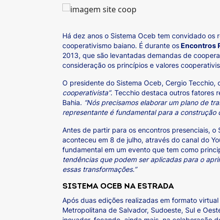
Há dez anos o Sistema Oceb tem convidado os rep
cooperativismo baiano. É durante os
Encontros R
2013, que são levantadas demandas de cooperati
consideração os princípios e valores cooperativ
O presidente do Sistema Oceb, Cergio Tecchio, 
cooperativista”
. Tecchio destaca outros fatores 
Bahia.
“Nós precisamos elaborar um plano de tra
representante é fundamental para a construção d
Antes de partir para os encontros presenciais, o
aconteceu em 8 de julho, através do canal do You
fundamental em um evento que tem como principa
tendências que podem ser aplicadas para o apr
essas transformações.”
SISTEMA OCEB NA ESTRADA
Após duas edições realizadas em formato virtual 
Metropolitana de Salvador, Sudoeste, Sul e Oest
inovador, focando, ainda mais, na colaboração d