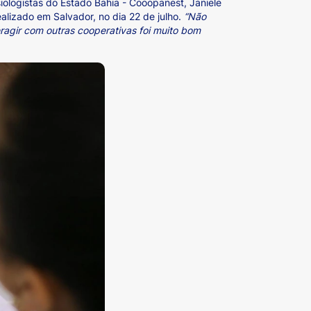
ologistas do Estado Bahia - Cooopanest, Janiele
realizado em Salvador, no dia 22 de julho.
“Não
ragir com outras cooperativas foi muito bom