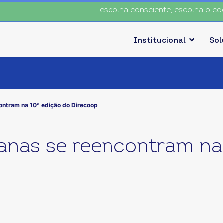
escolha consciente, escolha o coop • escolha con
Institucional
So
ontram na 10ª edição do Direcoop
anas se reencontram na