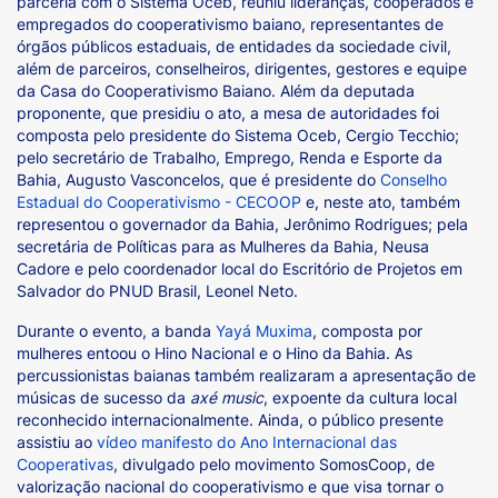
parceria com o Sistema Oceb, reuniu lideranças, cooperados e
empregados do cooperativismo baiano, representantes de
órgãos públicos estaduais, de entidades da sociedade civil,
além de parceiros, conselheiros, dirigentes, gestores e equipe
da Casa do Cooperativismo Baiano. Além da deputada
proponente, que presidiu o ato, a mesa de autoridades foi
composta pelo presidente do Sistema Oceb, Cergio Tecchio;
pelo secretário de Trabalho, Emprego, Renda e Esporte da
Bahia, Augusto Vasconcelos, que é presidente do
Conselho
Estadual do Cooperativismo - CECOOP
e, neste ato, também
representou o governador da Bahia, Jerônimo Rodrigues; pela
secretária de Políticas para as Mulheres da Bahia, Neusa
Cadore e pelo coordenador local do Escritório de Projetos em
Salvador do PNUD Brasil, Leonel Neto.
Durante o evento, a banda
Yayá Muxima
, composta por
mulheres entoou o Hino Nacional e o Hino da Bahia. As
percussionistas baianas também realizaram a apresentação de
músicas de sucesso da
axé music
, expoente da cultura local
reconhecido internacionalmente. Ainda, o público presente
assistiu ao
vídeo manifesto do Ano Internacional das
Cooperativas
, divulgado pelo movimento SomosCoop, de
valorização nacional do cooperativismo e que visa tornar o