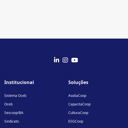
fab
fab
fab
fa-
fa-
fa-
Institucional
Soluções
linkedin-
instagram
youtube
in
Sistema Oceb
AvaliaCoop
Oceb
CapacitaCoop
Sescoop/BA
CulturaCoop
Sindicato
ESGCoop