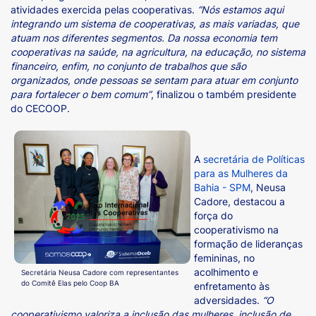
atividades exercida pelas cooperativas.
“Nós estamos aqui
integrando um sistema de cooperativas, as mais variadas, que
atuam nos diferentes segmentos. Da nossa economia tem
cooperativas na saúde, na agricultura, na educação, no sistema
financeiro, enfim, no conjunto de trabalhos que são
organizados, onde pessoas se sentam para atuar em conjunto
para fortalecer o bem comum”
, finalizou o também presidente
do CECOOP.
A
secretária de Políticas
para as Mulheres da
Bahia - SPM
, Neusa
Cadore, destacou a
força do
cooperativismo na
formação de lideranças
femininas, no
acolhimento e
Secretária Neusa Cadore com representantes
do Comitê Elas pelo Coop BA
enfretamento às
adversidades.
“O
cooperativismo valoriza a inclusão das mulheres, inclusão de