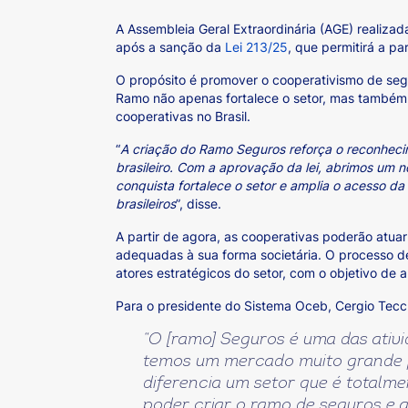
A Assembleia Geral Extraordinária (AGE) realizad
após a sanção da
Lei 213/25
, que permitirá a p
O propósito é promover o cooperativismo de segu
Ramo não apenas fortalece o setor, mas também 
cooperativas no Brasil.
“
A criação do Ramo Seguros reforça o reconheci
brasileiro. Com a aprovação da lei, abrimos um
conquista fortalece o setor e amplia o acesso d
brasileiros
”, disse.
A partir de agora, as cooperativas poderão atu
adequadas à sua forma societária. O processo de
atores estratégicos do setor, com o objetivo de 
Para o presidente do Sistema Oceb, Cergio Tecch
“O [ramo] Seguros é uma das ativ
temos um mercado muito grande p
diferencia um setor que é totalme
poder criar o ramo de seguros e a