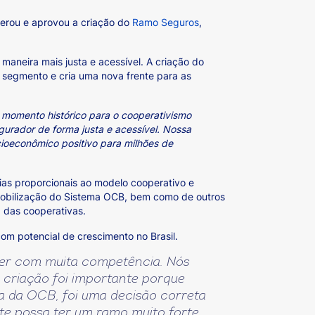
iberou e aprovou a criação do
Ramo Seguros
,
aneira mais justa e acessível. A criação do
 segmento e cria uma nova frente para as
momento histórico para o cooperativismo
urador de forma justa e acessível. Nossa
cioeconômico positivo para milhões de
ias proporcionais ao modelo cooperativo e
e mobilização do Sistema OCB, bem como de outros
ta das cooperativas.
om potencial de crescimento no Brasil.
cer com muita competência. Nós
criação foi importante porque
ia da OCB, foi uma decisão correta
nte possa ter um ramo muito forte