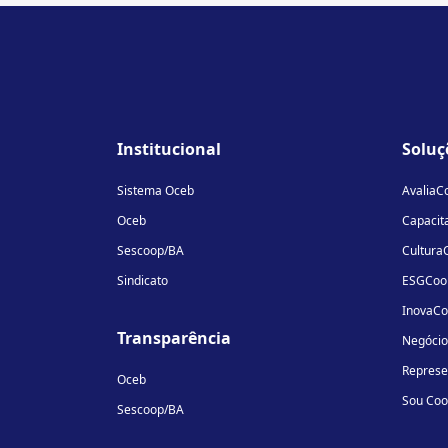
Institucional
Soluç
Sistema Oceb
AvaliaC
Oceb
Capacit
Sescoop/BA
Cultura
Sindicato
ESGCoo
InovaC
Transparência
Negóci
Repres
Oceb
Sou Co
Sescoop/BA