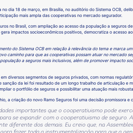
a no dia 18 de março, em Brasília, no auditório do Sistema OCB, del
articipação mais ampla das cooperativas no mercado segurador.
ros no Brasil, com ampliação ao acesso da população a seguros de m
gera impactos socioeconômicos positivos, democratiza o acesso ao
mento do Sistema OCB em relação à relevância do tema e marca um 
 novo caminho para que as cooperativas possam atuar no mercado seg
a população a seguros mais inclusivos, além de promover impacto so
ar em diversos segmentos de seguros privados, com normas regulatór
 sanção da lei foi resultado de um longo trabalho de articulação 
ampliar o portfólio de seguros e possibilitar uma atuação mais robus
io, a criação do novo Ramo Seguros foi uma decisão promissora e c
idades importantes que o cooperativismo pode exer
ara se expandir com o cooperativismo de seguro. A 
nte diferente dos demais. Eu creio que, na Assemble
gora fazer toda a instrumentalização para que a ge