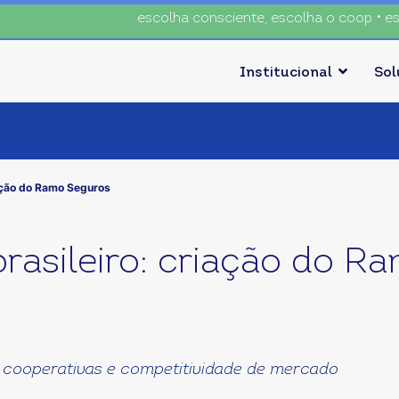
escolha consciente, escolha o coop • escolh
Institucional
So
iação do Ramo Seguros
rasileiro: criação do R
s cooperativas e competitividade de mercado