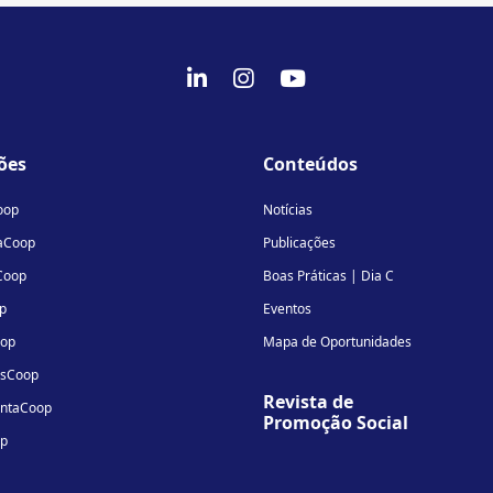
fab
fab
fab
fa-
fa-
fa-
linkedin-
instagram
youtube
ões
Conteúdos
in
oop
Notícias
aCoop
Publicações
Coop
Boas Práticas | Dia C
p
Eventos
oop
Mapa de Oportunidades
osCoop
Revista de
entaCoop
Promoção Social
op