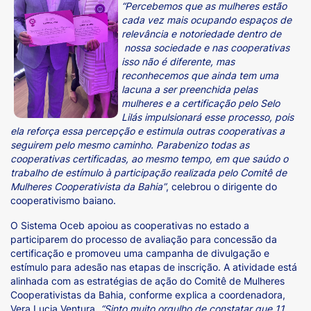
“Percebemos que as mulheres estão
cada vez mais ocupando espaços de
relevância e notoriedade dentro de
nossa sociedade e nas cooperativas
isso não é diferente, mas
reconhecemos que ainda tem uma
lacuna a ser preenchida pelas
mulheres e a certificação pelo Selo
Lilás impulsionará esse processo, pois
ela reforça essa percepção e estimula outras cooperativas a
seguirem pelo mesmo caminho. Parabenizo todas as
cooperativas certificadas, ao mesmo tempo, em que saúdo o
trabalho de estímulo à participação realizada pelo Comitê de
Mulheres Cooperativista da Bahia”
, celebrou o dirigente do
cooperativismo baiano.
O Sistema Oceb apoiou as cooperativas no estado a
participarem do processo de avaliação para concessão da
certificação e promoveu uma campanha de divulgação e
estímulo para adesão nas etapas de inscrição. A atividade está
alinhada com as estratégias de ação do Comitê de Mulheres
Cooperativistas da Bahia, conforme explica a coordenadora,
Vera Lucia Ventura.
“Sinto muito orgulho de constatar que 11