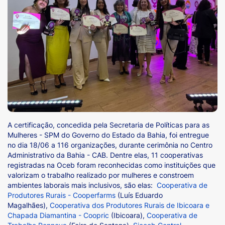
A certificação, concedida pela Secretaria de Políticas para as
Mulheres - SPM do Governo do Estado da Bahia, foi entregue
no dia 18/06 a 116 organizações, durante cerimônia no Centro
Administrativo da Bahia - CAB. Dentre elas, 11 cooperativas
registradas na Oceb foram reconhecidas como instituições que
valorizam o trabalho realizado por mulheres e constroem
ambientes laborais mais inclusivos, são elas:
Cooperativa de
Produtores Rurais - Cooperfarms
(Luís Eduardo
Magalhães),
Cooperativa dos Produtores Rurais de Ibicoara e
Chapada Diamantina - Coopric
(Ibicoara),
Cooperativa de