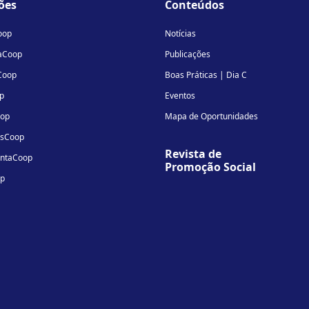
ões
Conteúdos
in
oop
Notícias
aCoop
Publicações
Coop
Boas Práticas | Dia C
p
Eventos
oop
Mapa de Oportunidades
osCoop
Revista de
entaCoop
Promoção Social
op