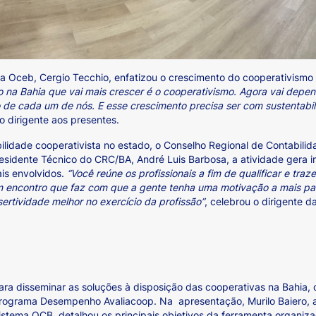
ma Oceb, Cergio Tecchio, enfatizou o crescimento do cooperativism
na Bahia que vai mais crescer é o cooperativismo. Agora vai depen
 de cada um de nós. E esse crescimento precisa ser com sustentabilid
 o dirigente aos presentes.
bilidade cooperativista no estado, o Conselho Regional de Contabili
presidente Técnico do CRC/BA, André Luis Barbosa, a atividade gera i
ais envolvidos.
“Você reúne os profissionais a fim de qualificar e traz
 encontro que faz com que a gente tenha uma motivação a mais para 
ertividade melhor no exercício da profissão”
, celebrou o dirigente d
ara disseminar as soluções à disposição das cooperativas na Bahia,
rograma Desempenho Avaliacoop. Na apresentação, Murilo Baiero, a
istema OCB, detalhou os principais objetivos da ferramenta organi