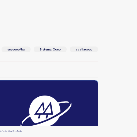
sescoop/ba
Sistema Oceb
avaliacoop
1/12/2025 18:47