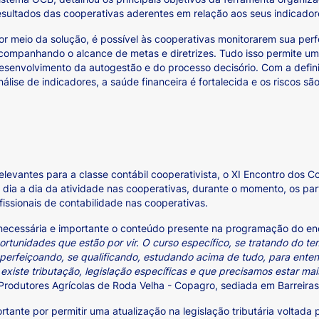
esultados das cooperativas aderentes em relação aos seus indicado
or meio da solução, é possível às cooperativas monitorarem sua perf
companhando o alcance de metas e diretrizes. Tudo isso permite um
esenvolvimento da autogestão e do processo decisório. Com a defin
nálise de indicadores, a saúde financeira é fortalecida e os riscos sã
relevantes para a classe contábil cooperativista, o XI Encontro do
 dia a dia da atividade nas cooperativas, durante o momento, os pa
issionais de contabilidade nas cooperativas.
 necessária e importante o conteúdo presente na programação do en
rtunidades que estão por vir. O curso específico, se tratando do tem
 aperfeiçoando, se qualificando, estudando acima de tudo, para ente
 existe tributação, legislação específicas e que precisamos estar m
Produtores Agrícolas de Roda Velha - Copagro, sediada em Barreiras
rtante por permitir uma atualização na legislação tributária voltada