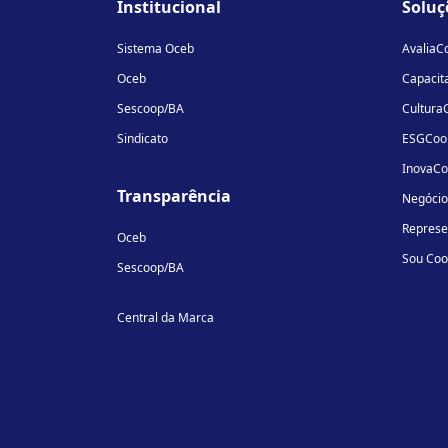
Institucional
Soluç
Sistema Oceb
AvaliaC
Oceb
Capacit
Sescoop/BA
Cultura
Sindicato
ESGCoo
InovaC
Transparência
Negóci
Repres
Oceb
Sou Co
Sescoop/BA
Central da Marca