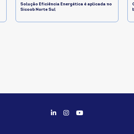
Solução Eficiência Energética é aplicada no
Sicoob Norte Sul
fab
fab
fab
fa-
fa-
fa-
linkedin-
instagram
youtube