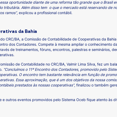
 essa oportunidade diante de uma reforma tão grande que o Brasil e
tributária. Além disso tem o que o mercado está reservando de no
ros ramos”
, explicou a profissional contábil.
rativas da Bahia
o do CRC/BA, a Comissão de Contabilidade de Cooperativas da Bahi
tro dos Contadores. Compete à mesma ampliar o conhecimento da te
ravés de treinamentos, fóruns, encontros, palestras e seminários, de
rativas.
missão de Contabilidade no CRC/BA, Valmir Lima Silva, fez um balanç
o.
“Concluímos o 11º Encontro dos Contadores, promovido pelo Sist
perativas. O encontro tem bastante relevância em função de promo
rativas. Essa aproximação, que é um dos objetivos da nossa comissã
contábeis prestados às nossas cooperativas”
, finalizou o também ger
te e outros eventos promovidos pelo Sistema Oceb fique atento às di