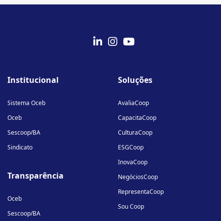
fab
fab
fab
fa-
fa-
fa-
Institucional
Soluções
linkedin-
instagram
youtube
in
Sistema Oceb
AvaliaCoop
Oceb
CapacitaCoop
Sescoop/BA
CulturaCoop
Sindicato
ESGCoop
InovaCoop
Transparência
NegóciosCoop
RepresentaCoop
Oceb
Sou Coop
Sescoop/BA