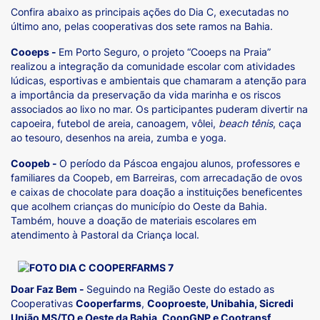
Confira abaixo as principais ações do Dia C, executadas no
último ano, pelas cooperativas dos sete ramos na Bahia.
Cooeps -
Em Porto Seguro, o projeto “Cooeps na Praia”
realizou a integração da comunidade escolar com atividades
lúdicas, esportivas e ambientais que chamaram a atenção para
a importância da preservação da vida marinha e os riscos
associados ao lixo no mar. Os participantes puderam divertir na
capoeira, futebol de areia, canoagem, vôlei,
beach tênis
, caça
ao tesouro, desenhos na areia, zumba e yoga.
Coopeb -
O período da Páscoa engajou alunos, professores e
familiares da Coopeb, em Barreiras, com arrecadação de ovos
e caixas de chocolate para doação a instituições beneficentes
que acolhem crianças do município do Oeste da Bahia.
Também, houve a doação de materiais escolares em
atendimento à Pastoral da Criança local.
Doar Faz Bem -
Seguindo na Região Oeste do estado as
Cooperativas
Cooperfarms
,
Cooproeste, Unibahia, Sicredi
União MS/TO e Oeste da Bahia, CoopGNP e Cootransf