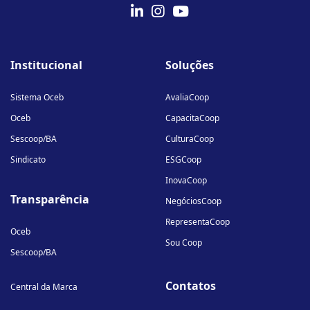
fab
fab
fab
fa-
fa-
fa-
Institucional
Soluções
linkedin-
instagram
youtube
in
Sistema Oceb
AvaliaCoop
Oceb
CapacitaCoop
Sescoop/BA
CulturaCoop
Sindicato
ESGCoop
InovaCoop
Transparência
NegóciosCoop
RepresentaCoop
Oceb
Sou Coop
Sescoop/BA
Contatos
Central da Marca