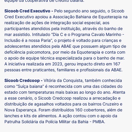
equipe da cooperativa de crédito baiana.
Sicoob Cred Executivo -
Pelo segundo ano seguido, o Sicoob
Cred Executivo apoiou a Associação Bahiana de Equoterapia na
realização de ações de integração social especial, aos
participantes atendidos pela instituição, através do banho de
mar assistido. Intitulado “Dia C e o Programa Cavalo Marinho -
Inclusão é a nossa Paria”, o projeto é voltado para crianças e
adolescentes atendidos pela ABAE que possuem algum tipo de
deficiência psicomotora, por meio da Equoterapia e conta com
o apoio de equipe técnica especializada para o banho de mar.
A iniciativa realizada em 2023, gerou impacto direto em 167
pessoas entre praticantes, familiares e profissionais da ABAE.
Sicoob Credcoop -
Vitória da Conquista, também conhecida
como “Suíça baiana” é reconhecida com uma das cidades do
estado com temperaturas mais baixas ao longo do ano. Atenta
a esse cenário, o Sicoob Credcoop realizou a arrecadação e
distribuição de agasalhos voltados para os bairros Cruzeiro e
Nova Esperança. Foram distribuídos 160 cobertores, além de
lanches e kits de alimentos. A ação contou com o apoio da
Patrulha Solidária da Polícia Militar da Bahia - PMBA.