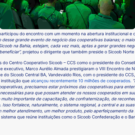
participou do encontro com um momento na abertura institucional e
ão desse grande evento de negócio das cooperativas baianas; o maio
Sicoob na Bahia, estejam, cada vez mais, aptas a gerar grandes negó
eneficiar”,
projetou o dirigente que também preside o Sicoob Norte 
es do Centro Cooperativo Sicoob – CCS como o presidente do Conselh
te executivo, Marco Aurélio Almada prestigiaram o VIII Encontro de
te do Sicoob Central BA, Vandevaldo Rios, com o presidente do CCS,
 instituição que
alcançou recentemente 10 milhões de cooperados.
“
ooperativas, precisamos estar próximos das cooperativas para enten
 necessárias para que possam atender os nossos cooperados em sua 
muito importante de capacitação, de confraternização, de reconhec
. Isso fortalece, naturalmente, o sistema regional, a central e as su
um melhor atendimento, um melhor produto, pelo aperfeiçoamento da 
o sistema que reúne instituições como o Sicoob Confederação e o Ba