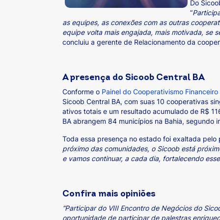
Do Sicoo
“
Particip
as equipes, as conexões com as outras cooperati
equipe volta mais engajada, mais motivada, se 
concluiu a gerente de Relacionamento da coopera
A presença do Sicoob Central BA
Conforme o
Painel do Cooperativismo Financeir
Sicoob Central BA, com suas 10 cooperativas sin
ativos totais e um resultado acumulado de R$ 116
BA abrangem 84 municípios na Bahia, segundo 
Toda essa presença no estado foi exaltada pelo 
próximo das comunidades, o Sicoob está próximo
e vamos continuar, a cada dia, fortalecendo es
Confira mais opiniões
“Participar do VIII Encontro de Negócios do Sico
oportunidade de participar de palestras enrique