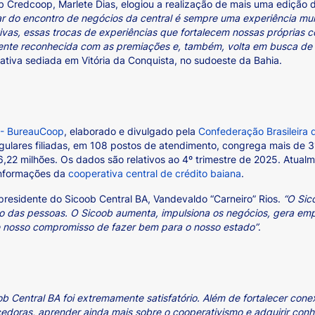
b Credcoop, Marlete Dias, elogiou a realização de mais uma edição 
ar do encontro de negócios da central é sempre uma experiência mu
vas, essas trocas de experiências que fortalecem nossas próprias 
sente reconhecida com as premiações e, também, volta em busca de
tiva sediada em Vitória da Conquista, no sudoeste da Bahia.
o - BureauCoop
, elaborado e divulgado pela
Confederação Brasileira
gulares filiadas, em 108 postos de atendimento, congrega mais de 3
,22 milhões. Os dados são relativos ao 4º trimestre de 2025. Atualme
informações da
cooperativa central de crédito baiana
.
presidente do Sicoob Central BA, Vandevaldo “Carneiro” Rios.
“O Sic
 das pessoas. O Sicoob aumenta, impulsiona os negócios, gera empre
se nosso compromisso de fazer bem para o nosso estado”
.
ob Central BA foi extremamente satisfatório. Além de fortalecer cone
cedoras, aprender ainda mais sobre o cooperativismo e adquirir co