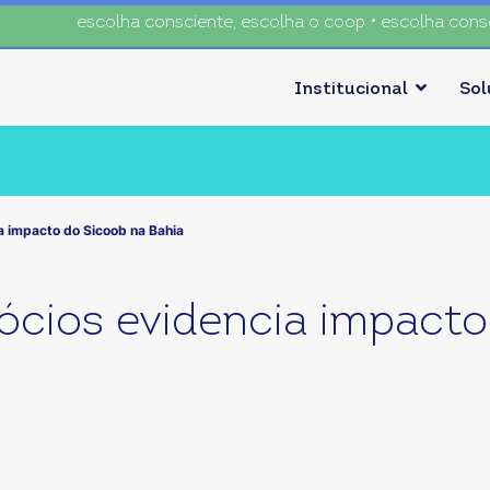
escolha consciente, escolha o coop • escolha consciente, es
Institucional
So
a impacto do Sicoob na Bahia
ócios evidencia impacto