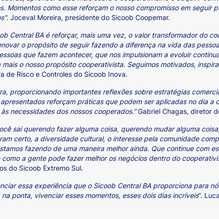
s. Momentos como esse reforçam o nosso compromisso em seguir p
s".
Joceval Moreira, presidente do Sicoob Coopemar.
oob Central BA é reforçar, mais uma vez, o valor transformador do c
 renovar o propósito de seguir fazendo a diferença na vida das pes
pessoas que fazem acontecer, que nos impulsionam a evoluir continu
a mais o nosso propósito cooperativista. Seguimos motivados, inspir
a de Risco e Controles do Sicoob Inova.
a, proporcionando importantes reflexões sobre estratégias comerci
 apresentados reforçam práticas que podem ser aplicadas no dia a d
a às necessidades dos nossos cooperados.”
Gabriel Chagas, diretor 
 você sai querendo fazer alguma coisa, querendo mudar alguma coisa
 certo, a diversidade cultural, o interesse pela comunidade compa
 estamos fazendo de uma maneira melhor ainda. Que continue com es
e como a gente pode fazer melhor os negócios dentro do cooperati
os do Sicoob Extremo Sul.
nciar essa experiência que o Sicoob Central BA proporciona para nós
a ponta, vivenciar esses momentos, esses dois dias incríveis
”. Luc