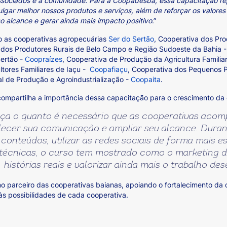
ssociados e a comunidade. Para a Coopadesba, essa capacitação r
gar melhor nossos produtos e serviços, além de reforçar os valores
 alcance e gerar ainda mais impacto positivo
.”
o as cooperativas agropecuárias
Ser do Sertão
, Cooperativa dos Pro
 dos Produtores Rurais de Belo Campo e Região Sudoeste da Bahia 
Sertão -
Coopraízes
, Cooperativa de Produção da Agricultura Famili
ltores Familiares de Iaçu -
Coopafiaçu
, Cooperativa dos Pequenos 
l de Produção e Agroindustrialização -
Coopaita
.
mpartilha a importância dessa capacitação para o crescimento da 
orça o quanto é necessário que as cooperativas aco
ecer sua comunicação e ampliar seu alcance. Duran
onteúdos, utilizar as redes sociais de forma mais es
 técnicas, o curso tem mostrado como o marketing d
histórias reais e valorizar ainda mais o trabalho d
mo parceiro das cooperativas baianas, apoiando o fortalecimento da
às possibilidades de cada cooperativa.