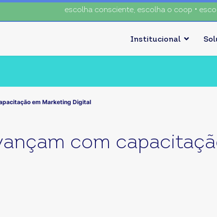
escolha consciente, escolha o coop • escolha c
Institucional
So
pacitação em Marketing Digital
avançam com capacitaç