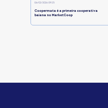
06/02/2026 09:25
Coopermata é a primeira cooperativa
baiana no MarketCoop