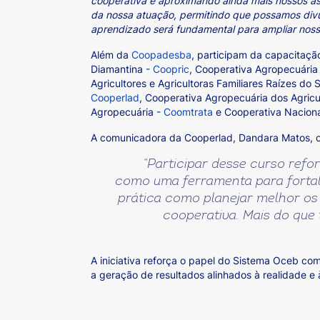
cooperativa e aproximando ainda mais nossos a
da nossa atuação, permitindo que possamos divul
aprendizado será fundamental para ampliar nosso
Além da
Coopadesba
, participam da capacitaçã
Diamantina -
Coopric
, Cooperativa Agropecuária
Agricultores e Agricultoras Familiares Raízes do 
Cooperlad
, Cooperativa Agropecuária dos Agricu
Agropecuária -
Coomtrata
e Cooperativa Naciona
A comunicadora da Cooperlad, Dandara Matos, co
“
Participar desse curso ref
como uma ferramenta para fortal
prática como planejar melhor os c
cooperativa. Mais do que
A iniciativa reforça o papel do Sistema Oceb co
a geração de resultados alinhados à realidade e 