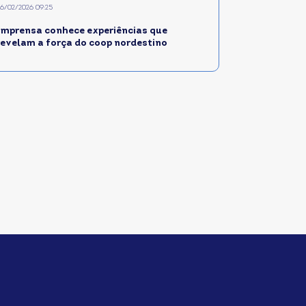
6/02/2026 09:25
Imprensa conhece experiências que
revelam a força do coop nordestino