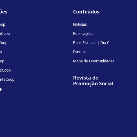
linkedin-
instagram
youtube
ões
Conteúdos
in
oop
Notícias
aCoop
Publicações
Coop
Boas Práticas | Dia C
p
Eventos
oop
Mapa de Oportunidades
osCoop
Revista de
entaCoop
Promoção Social
op