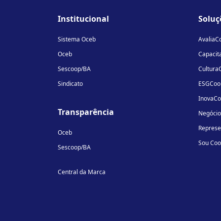
Institucional
Soluç
Sistema Oceb
AvaliaC
Oceb
Capacit
Sescoop/BA
Cultura
Sindicato
ESGCoo
InovaC
Transparência
Negóci
Repres
Oceb
Sou Co
Sescoop/BA
Central da Marca