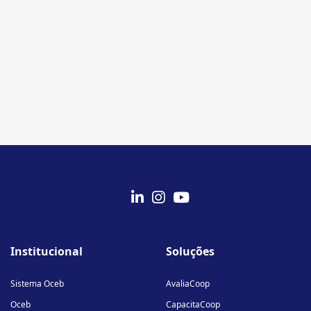
fab
fab
fab
fa-
fa-
fa-
Institucional
Soluções
linkedin-
instagram
youtube
in
Sistema Oceb
AvaliaCoop
Oceb
CapacitaCoop