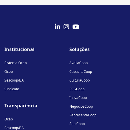
fab
fab
fab
fa-
fa-
fa-
Institucional
Soluções
linkedin-
instagram
youtube
in
Sistema Oceb
AvaliaCoop
Oceb
CapacitaCoop
Sescoop/BA
CulturaCoop
Sindicato
ESGCoop
InovaCoop
Transparência
NegóciosCoop
RepresentaCoop
Oceb
Sou Coop
Sescoop/BA