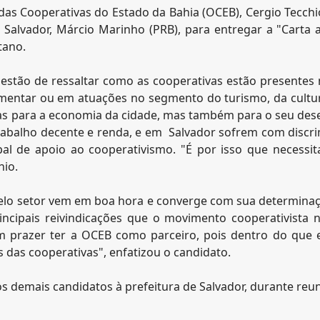
as Cooperativas do Estado da Bahia (OCEB), Cergio Tecchio
 Salvador, Márcio Marinho (PRB), para entregar a "Carta 
tano.
estão de ressaltar como as cooperativas estão presentes n
mentar ou em atuações no segmento do turismo, da cultura
as para a economia da cidade, mas também para o seu dese
rabalho decente e renda, e em Salvador sofrem com discri
pal de apoio ao cooperativismo. "É por isso que necess
hio.
pelo setor vem em boa hora e converge com sua determin
rincipais reivindicações que o movimento cooperativista
um prazer ter a OCEB como parceiro, pois dentro do que e
 das cooperativas", enfatizou o candidato.
 demais candidatos à prefeitura de Salvador, durante reu