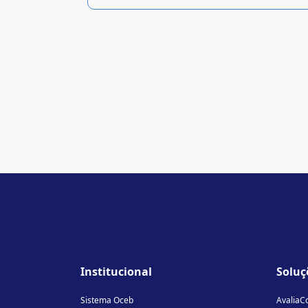
Institucional
Soluç
Sistema Oceb
AvaliaC