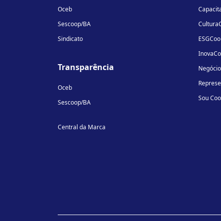
Oceb
Capacit
Sescoop/BA
Cultura
Sindicato
ESGCoo
InovaC
Transparência
Negóci
Repres
Oceb
Sou Co
Sescoop/BA
Central da Marca