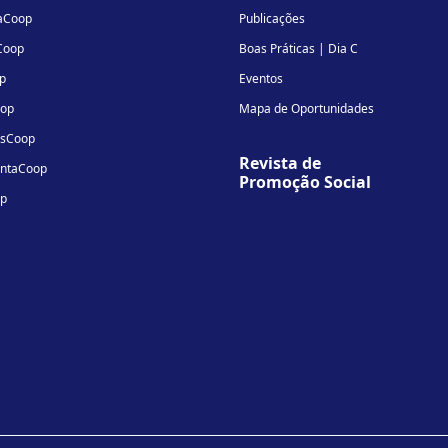
aCoop
Publicações
Coop
Boas Práticas | Dia C
p
Eventos
oop
Mapa de Oportunidades
osCoop
Revista de
entaCoop
Promoção Social
op