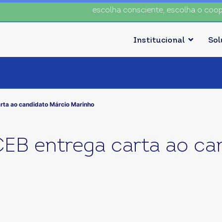
escolha consciente, escolha o coop • e
Institucional
So
rta ao candidato Márcio Marinho
EB entrega carta ao ca