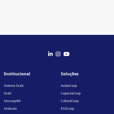
fab
fab
fab
fa-
fa-
fa-
Institucional
Soluções
linkedin-
instagram
youtube
in
Sistema Oceb
AvaliaCoop
Oceb
CapacitaCoop
Sescoop/BA
CulturaCoop
Sindicato
ESGCoop