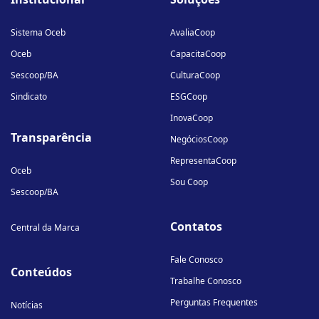
linkedin-
instagram
youtube
in
Sistema Oceb
AvaliaCoop
Oceb
CapacitaCoop
Sescoop/BA
CulturaCoop
Sindicato
ESGCoop
InovaCoop
Transparência
NegóciosCoop
RepresentaCoop
Oceb
Sou Coop
Sescoop/BA
Contatos
Central da Marca
Fale Conosco
Conteúdos
Trabalhe Conosco
Perguntas Frequentes
Notícias