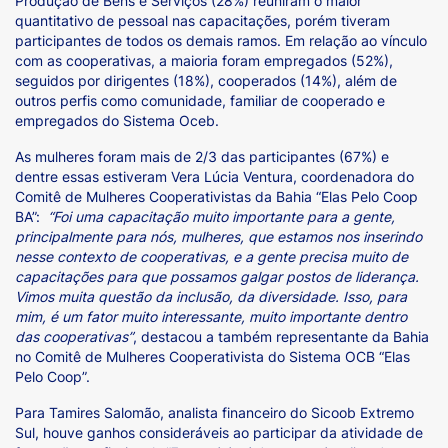
Produção de Bens e Serviços (28%) reuniram o maior
quantitativo de pessoal nas capacitações, porém tiveram
participantes de todos os demais ramos. Em relação ao vínculo
com as cooperativas, a maioria foram empregados (52%),
seguidos por dirigentes (18%), cooperados (14%), além de
outros perfis como comunidade, familiar de cooperado e
empregados do Sistema Oceb.
As mulheres foram mais de 2/3 das participantes (67%) e
dentre essas estiveram Vera Lúcia Ventura, coordenadora do
Comitê de Mulheres Cooperativistas da Bahia “Elas Pelo Coop
BA”:
“Foi uma
capacitação muito importante para a gente,
principalmente para nós, mulheres, que estamos nos inserindo
nesse contexto de cooperativas, e a gente precisa muito de
capacitações para que possamos galgar postos de liderança.
Vimos muita
questão da inclusão, da diversidade. Isso, para
mim, é um fator muito interessante, muito importante dentro
das cooperativas”
, destacou a também representante da Bahia
no Comitê de Mulheres Cooperativista do Sistema OCB “Elas
Pelo Coop”.
Para Tamires Salomão, analista financeiro do Sicoob Extremo
Sul, houve ganhos consideráveis ao participar da atividade de