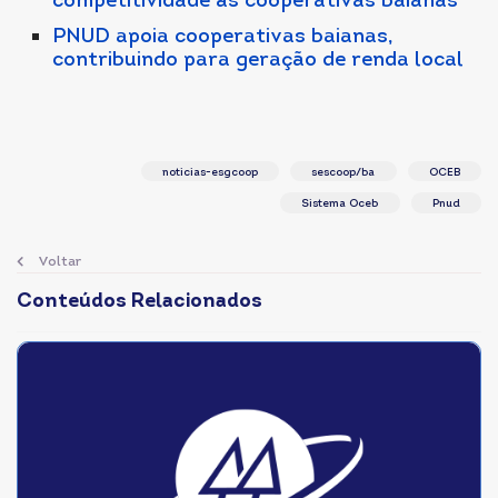
competitividade às cooperativas baianas
PNUD apoia cooperativas baianas,
contribuindo para geração de renda local
noticias-esgcoop
sescoop/ba
OCEB
Sistema Oceb
Pnud
Voltar
Conteúdos Relacionados