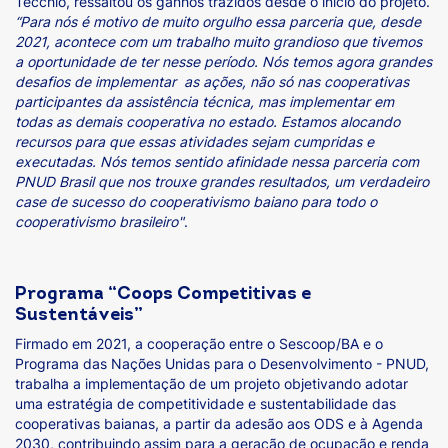
Tecchio, ressaltou os ganhos trazidos desde o início do projeto.
“Para nós é motivo de muito orgulho essa parceria que, desde
2021, acontece com um trabalho muito grandioso que tivemos
a oportunidade de ter nesse período. Nós temos agora grandes
desafios de implementar as ações, não só nas cooperativas
participantes da assistência técnica, mas implementar em
todas as demais cooperativa no estado. Estamos alocando
recursos para que essas atividades sejam cumpridas e
executadas. Nós temos sentido afinidade nessa parceria com
PNUD Brasil que nos trouxe grandes resultados, um verdadeiro
case de sucesso do cooperativismo baiano para todo o
cooperativismo brasileiro"
.
Programa “Coops Competitivas e
Sustentáveis”
Firmado em 2021, a cooperação entre o Sescoop/BA e o
Programa das Nações Unidas para o Desenvolvimento - PNUD,
trabalha a implementação de um projeto objetivando adotar
uma estratégia de competitividade e sustentabilidade das
cooperativas baianas, a partir da adesão aos ODS e à Agenda
2030, contribuindo assim para a geração de ocupação e renda