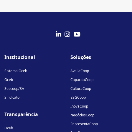
fab
fab
fab
fa-
fa-
fa-
Institucional
Soluções
linkedin-
instagram
youtube
in
Sistema Oceb
AvaliaCoop
Oceb
CapacitaCoop
Sescoop/BA
CulturaCoop
Sindicato
ESGCoop
InovaCoop
Transparência
NegóciosCoop
RepresentaCoop
Oceb