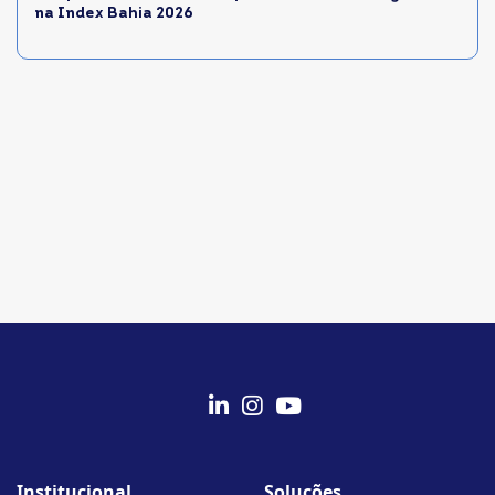
na Index Bahia 2026
fab
fab
fab
fa-
fa-
fa-
Institucional
Soluções