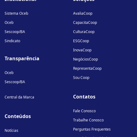
linkedin-
instagram
youtube
in
Sistema Oceb
AvaliaCoop
Oceb
CapacitaCoop
Sescoop/BA
CulturaCoop
Sindicato
ESGCoop
InovaCoop
Transparência
NegóciosCoop
RepresentaCoop
Oceb
Sou Coop
Sescoop/BA
Contatos
Central da Marca
Fale Conosco
Conteúdos
Trabalhe Conosco
Perguntas Frequentes
Notícias