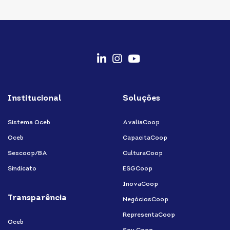
fab
fab
fab
fa-
fa-
fa-
Institucional
Soluções
linkedin-
instagram
youtube
in
Sistema Oceb
AvaliaCoop
Oceb
CapacitaCoop
Sescoop/BA
CulturaCoop
Sindicato
ESGCoop
InovaCoop
Transparência
NegóciosCoop
RepresentaCoop
Oceb