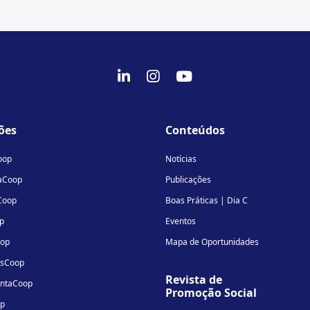
fab
fab
fab
fa-
fa-
fa-
linkedin-
instagram
youtube
ões
Conteúdos
in
oop
Notícias
aCoop
Publicações
Coop
Boas Práticas | Dia C
p
Eventos
oop
Mapa de Oportunidades
osCoop
Revista de
entaCoop
Promoção Social
op