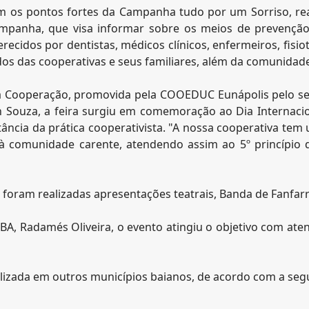
am os pontos fortes da Campanha tudo por um Sorriso, r
campanha, que visa informar sobre os meios de prevençã
erecidos por dentistas, médicos clínicos, enfermeiros, fisi
s das cooperativas e seus familiares, além da comunidade 
a Cooperação, promovida pela COOEDUC Eunápolis pelo s
 Souza, a feira surgiu em comemoração ao Dia Internacio
ncia da prática cooperativista. "A nossa cooperativa tem
 à comunidade carente, atendendo assim ao 5º princípio
 foram realizadas apresentações teatrais, Banda de Fanfarra
A, Radamés Oliveira, o evento atingiu o objetivo com ate
lizada em outros municípios baianos, de acordo com a se