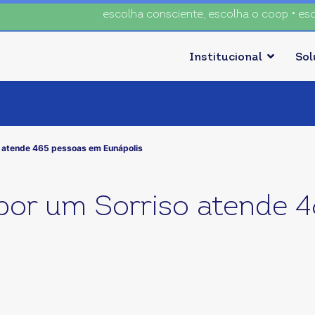
escolha consciente, escolha o coop • escolha
Institucional
So
 atende 465 pessoas em Eunápolis
or um Sorriso atende 4