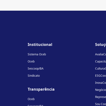
Institucional
Soluç
Sistema Oceb
AvaliaC
Oceb
Capacit
Sescoop/BA
Cultura
Sindicato
ESGCoo
InovaC
Transparência
Negóci
Repres
Oceb
Sou Co