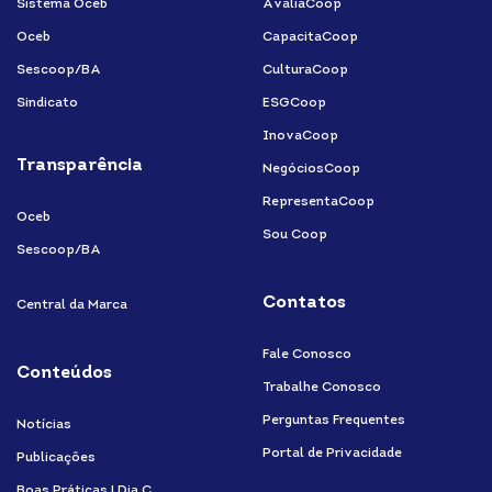
in
Sistema Oceb
AvaliaCoop
Oceb
CapacitaCoop
Sescoop/BA
CulturaCoop
Sindicato
ESGCoop
InovaCoop
Transparência
NegóciosCoop
RepresentaCoop
Oceb
Sou Coop
Sescoop/BA
Contatos
Central da Marca
Fale Conosco
Conteúdos
Trabalhe Conosco
Perguntas Frequentes
Notícias
Portal de Privacidade
Publicações
Boas Práticas | Dia C