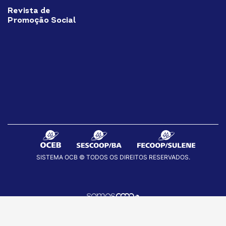
Revista de
Promoção Social
SISTEMA OCB © TODOS OS DIREITOS RESERVADOS.
fab
fab
fab
fa-
fa-
fa-