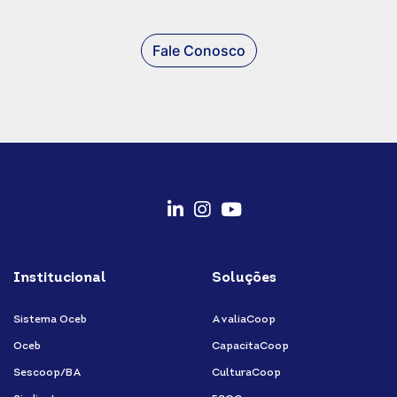
Fale Conosco
fab
fab
fab
fa-
fa-
fa-
Institucional
Soluções
linkedin-
instagram
youtube
in
Sistema Oceb
AvaliaCoop
Oceb
CapacitaCoop
Sescoop/BA
CulturaCoop