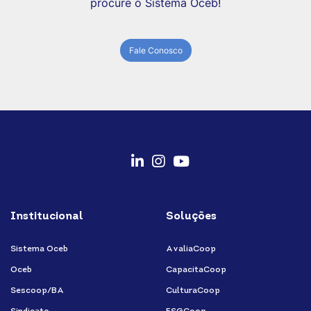
procure o Sistema Oceb!
Fale Conosco
fab
fab
fab
fa-
fa-
fa-
Institucional
Soluções
linkedin-
instagram
youtube
in
Sistema Oceb
AvaliaCoop
Oceb
CapacitaCoop
Sescoop/BA
CulturaCoop