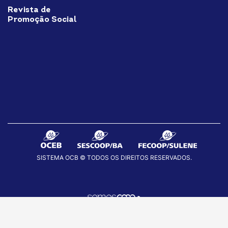
Revista de
Promoção Social
SISTEMA OCB © TODOS OS DIREITOS RESERVADOS.
fab
fab
fab
fa-
fa-
fa-