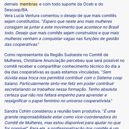
demais
membras
e com todo suporte da Oceb e do
Sescoop/BA.
Vera Lucia Ventura comentou o desejo de que mais comitês
sejam constituídos. “
Espero que neste ano mais mulheres
consigam se juntar a este movimento que acontece no Brasil
todo. Desejo que mais comitês sejam construídos e que mais
mulheres venham a conquistar vagas nas funções de gestão
das cooperativas
.”
Como representante da Região Sudoeste no Comitê de
Mulheres, Christiane Anunciação percebeu que será possível no
comitê receber e compartilhar conhecimento técnico do dia a
dia das cooperativas as quais estamos vinculadas. “
Sem
dúvida essa troca nos permitirá contribuir com o Sistema coop
baiano. Particularmente sinto-me feliz em poder contribuir
secretariando os trabalhos nessa formação. Tenho absoluta
certeza que não nos faltará empenho para aprender e
ressignificar o papel feminino no universo cooperativista
.”
Sandra Cohim considerou a reunião bem produtiva. “
É uma
grande responsabilidade estar como vice-coordenadora do
Comitê de Mulheres, mas estou disponível para ajudar no que
for possível”. Para ela, a profissionalização dos comitês é um