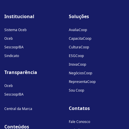
fab
fab
fab
fa-
fa-
fa-
Institucional
Soluções
linkedin-
instagram
youtube
in
Sistema Oceb
AvaliaCoop
Oceb
CapacitaCoop
Sescoop/BA
CulturaCoop
Sindicato
ESGCoop
InovaCoop
Transparência
NegóciosCoop
RepresentaCoop
Oceb
Sou Coop
Sescoop/BA
Contatos
Central da Marca
Fale Conosco
Conteúdos