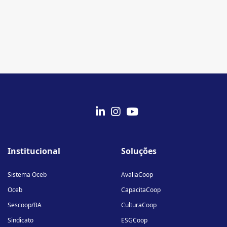
fab
fab
fab
fa-
fa-
fa-
Institucional
Soluções
linkedin-
instagram
youtube
in
Sistema Oceb
AvaliaCoop
Oceb
CapacitaCoop
Sescoop/BA
CulturaCoop
Sindicato
ESGCoop