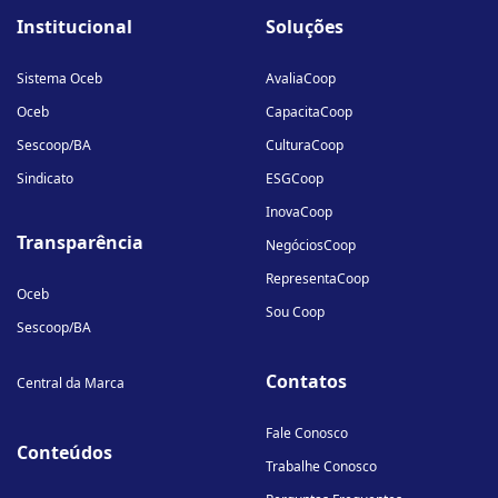
fa-
fa-
fa-
Institucional
Soluções
linkedin-
instagram
youtube
in
Sistema Oceb
AvaliaCoop
Oceb
CapacitaCoop
Sescoop/BA
CulturaCoop
Sindicato
ESGCoop
InovaCoop
Transparência
NegóciosCoop
RepresentaCoop
Oceb
Sou Coop
Sescoop/BA
Contatos
Central da Marca
Fale Conosco
Conteúdos
Trabalhe Conosco