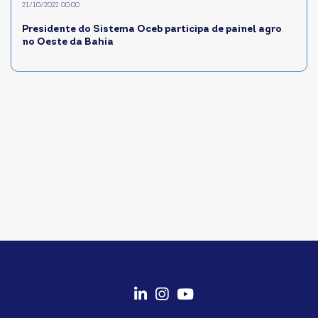
21/10/2022 00:00
Presidente do Sistema Oceb participa de painel agro
no Oeste da Bahia
fab
fab
fab