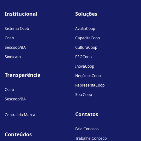
fa-
fa-
fa-
Institucional
Soluções
linkedin-
instagram
youtube
in
Sistema Oceb
AvaliaCoop
Oceb
CapacitaCoop
Sescoop/BA
CulturaCoop
Sindicato
ESGCoop
InovaCoop
Transparência
NegóciosCoop
RepresentaCoop
Oceb
Sou Coop
Sescoop/BA
Contatos
Central da Marca
Fale Conosco
Conteúdos
Trabalhe Conosco