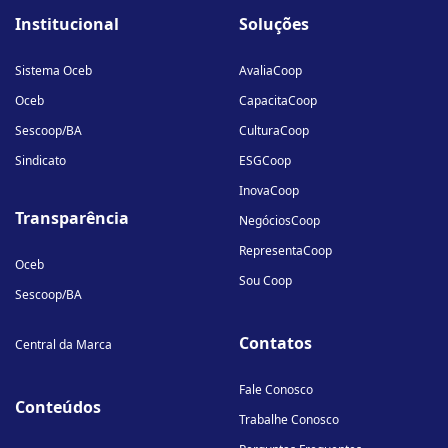
fa-
fa-
fa-
Institucional
Soluções
linkedin-
instagram
youtube
in
Sistema Oceb
AvaliaCoop
Oceb
CapacitaCoop
Sescoop/BA
CulturaCoop
Sindicato
ESGCoop
InovaCoop
Transparência
NegóciosCoop
RepresentaCoop
Oceb
Sou Coop
Sescoop/BA
Contatos
Central da Marca
Fale Conosco
Conteúdos
Trabalhe Conosco